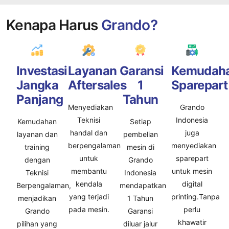
Kenapa Harus
Grando?
Investasi
Layanan
Garansi
Kemudah
Jangka
Aftersales
1
Sparepart
Panjang
Tahun
Menyediakan
Grando
Teknisi
Indonesia
Kemudahan
Setiap
handal dan
juga
layanan dan
pembelian
berpengalaman
menyediakan
training
mesin di
untuk
sparepart
dengan
Grando
membantu
untuk mesin
Teknisi
Indonesia
kendala
digital
Berpengalaman,
mendapatkan
yang terjadi
printing.Tanpa
menjadikan
1 Tahun
pada mesin.
perlu
Grando
Garansi
khawatir
pilihan yang
diluar jalur