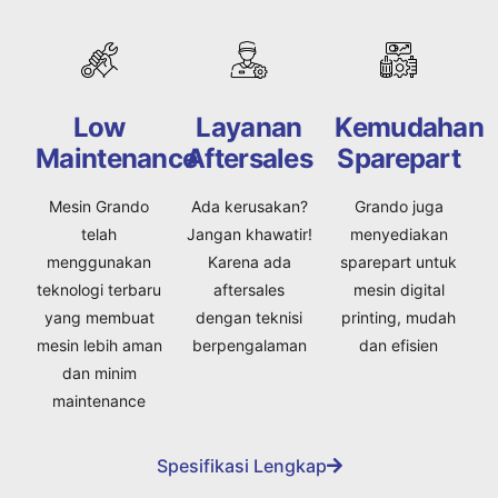
Low
Layanan
Kemudahan
Maintenance
Aftersales
Sparepart
Mesin Grando
Ada kerusakan?
Grando juga
telah
Jangan khawatir!
menyediakan
menggunakan
Karena ada
sparepart untuk
teknologi terbaru
aftersales
mesin digital
yang membuat
dengan teknisi
printing, mudah
mesin lebih aman
berpengalaman
dan efisien
dan minim
maintenance
Spesifikasi Lengkap